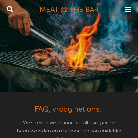
Ga
MEAT @ THE BAR
direct
naar
de
hoofdinhoud
FAQ, vraag het ons!
We streven we ernaar om alle vragen te
beantwoorden en u te voorzien van duidelijke